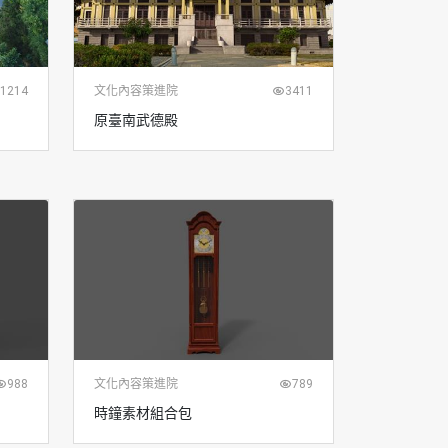
1214
文化內容策進院
3411
原臺南武德殿
988
文化內容策進院
789
時鐘素材組合包