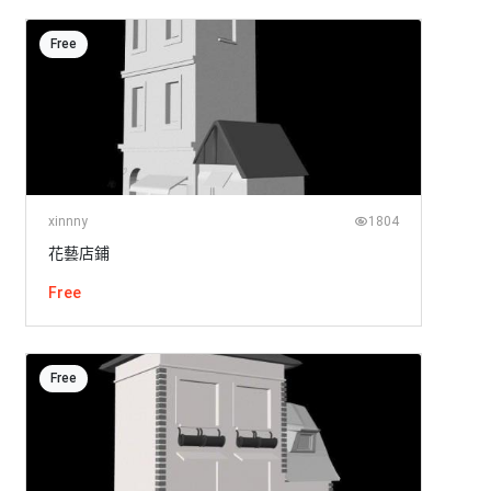
Free
xinnny
1804
花藝店鋪
Free
Free